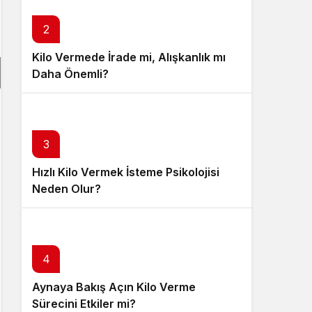
Sistem Modu
Sistem modunu seçin.
2
Kilo Vermede İrade mi, Alışkanlık mı
Daha Önemli?
3
Hızlı Kilo Vermek İsteme Psikolojisi
Neden Olur?
4
Aynaya Bakış Açın Kilo Verme
Sürecini Etkiler mi?