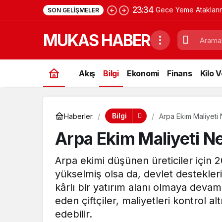
23:34
Gece Yeme Ataklarını
SON GELIŞMELER
MUKAS HABER
Akış
Bilgi
Ekonomi
Finans
Kilo 
Bilgi
Haberler
Arpa Ekim Maliyeti
Arpa Ekim Maliyeti N
Arpa ekimi düşünen üreticiler için 20
yükselmiş olsa da, devlet destekler
kârlı bir yatırım alanı olmaya devam e
eden çiftçiler, maliyetleri kontrol 
edebilir.