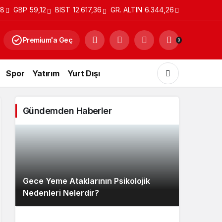
28
GBP
59,12
BIST
12.617,36
GR. ALTIN
6.344,26
Premium'a Geç
0
Spor
Yatırım
Yurt Dışı
Gündemden Haberler
Gündüz Modu
Gündüz modunu seçin.
Gece Yeme Ataklarının Psikolojik
Gece Modu
Nedenleri Nelerdir?
Gece modunu seçin.