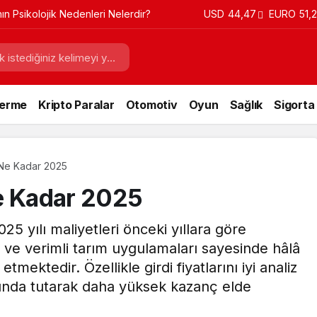
n Psikolojik Nedenleri Nelerdir?
USD
44,47
EURO
51,
Verme
Kripto Paralar
Otomotiv
Oyun
Sağlık
Sigorta
 Ne Kadar 2025
e Kadar 2025
25 yılı maliyetleri önceki yıllara göre
i ve verimli tarım uygulamaları sayesinde hâlâ
tmektedir. Özellikle girdi fiyatlarını iyi analiz
altında tutarak daha yüksek kazanç elde