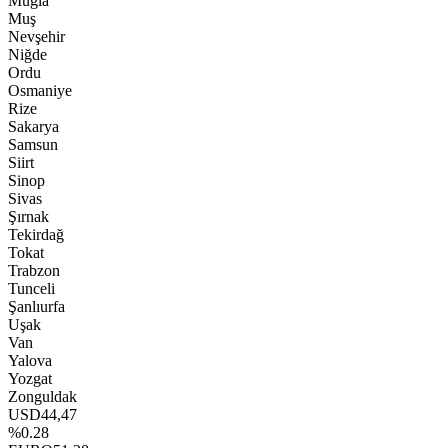
Muğla
Muş
Nevşehir
Niğde
Ordu
Osmaniye
Rize
Sakarya
Samsun
Siirt
Sinop
Sivas
Şırnak
Tekirdağ
Tokat
Trabzon
Tunceli
Şanlıurfa
Uşak
Van
Yalova
Yozgat
Zonguldak
USD
44,47
%0.28