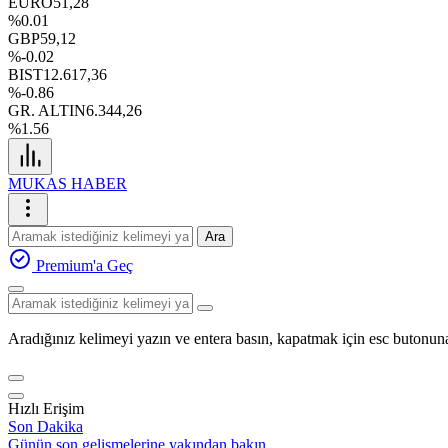
EURO
51,28
%0.01
GBP
59,12
%-0.02
BIST
12.617,36
%-0.86
GR. ALTIN
6.344,26
%1.56
MUKAS HABER
Ara
Premium'a Geç
Aradığınız kelimeyi yazın ve entera basın, kapatmak için esc butonuna
Hızlı Erişim
Son Dakika
Günün son gelişmelerine yakından bakın.