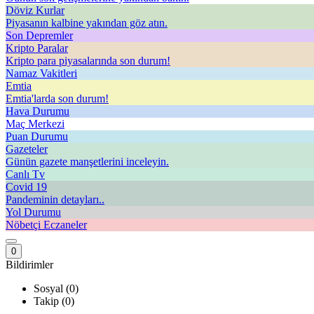
Döviz Kurlar
Piyasanın kalbine yakından göz atın.
Son Depremler
Kripto Paralar
Kripto para piyasalarında son durum!
Namaz Vakitleri
Emtia
Emtia'larda son durum!
Hava Durumu
Maç Merkezi
Puan Durumu
Gazeteler
Günün gazete manşetlerini inceleyin.
Canlı Tv
Covid 19
Pandeminin detayları..
Yol Durumu
Nöbetçi Eczaneler
0
Bildirimler
Sosyal (0)
Takip (0)