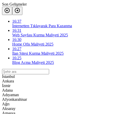
Son Gelişmeler
16:37
İnternetten Tıklayarak Para Kazanma
16:31
Web Sayfası Kurma Maliyeti 2025
16:30
Home Ofis Maliyeti 2025
16:27
İlan Sitesi Kurma Maliyeti 2025
16:25
Blog Açma Maliyeti 2025
İstanbul
Ankara
İzmir
Adana
Adıyaman
Afyonkarahisar
Ağrı
Aksaray
Amasya