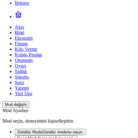
İletişim
Akış
Bilgi
Ekonomi
Finans
Kilo Verme
Kripto Paralar
Otomotiv
Oyun
Sağlık
Sigorta
Spor
Yatırım
Yurt Dışı
Mod değiştir
Mod Ayarları
Mod seçin, deneyimini kişiselleştirin.
Gündüz Modu
Gündüz modunu seçin.