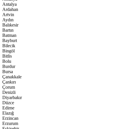
Antalya
Ardahan
Artvin
Aydın
Balıkesir
Bartın
Batman
Bayburt
Bilecik
Bingöl
Bitlis
Bolu
Burdur
Bursa
Çanakkale
Çankırı
Çorum
Denizli
Diyarbakır
Düzce
Edirne
Elazığ
Erzincan
Erzurum
Eskişehir