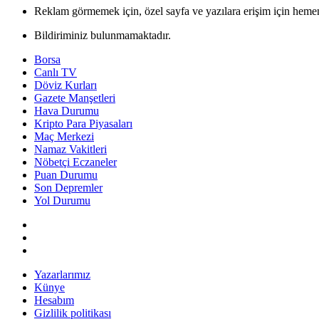
Reklam görmemek için, özel sayfa ve yazılara erişim için hemen
Bildiriminiz bulunmamaktadır.
Borsa
Canlı TV
Döviz Kurları
Gazete Manşetleri
Hava Durumu
Kripto Para Piyasaları
Maç Merkezi
Namaz Vakitleri
Nöbetçi Eczaneler
Puan Durumu
Son Depremler
Yol Durumu
Yazarlarımız
Künye
Hesabım
Gizlilik politikası