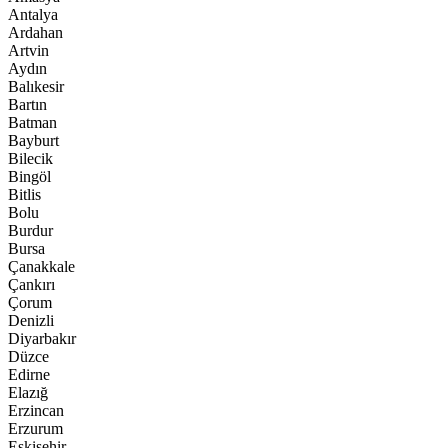
Antalya
Ardahan
Artvin
Aydın
Balıkesir
Bartın
Batman
Bayburt
Bilecik
Bingöl
Bitlis
Bolu
Burdur
Bursa
Çanakkale
Çankırı
Çorum
Denizli
Diyarbakır
Düzce
Edirne
Elazığ
Erzincan
Erzurum
Eskişehir