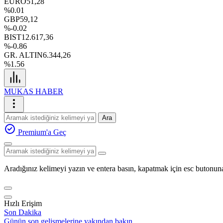
EURO
51,28
%0.01
GBP
59,12
%-0.02
BIST
12.617,36
%-0.86
GR. ALTIN
6.344,26
%1.56
MUKAS HABER
Ara
Premium'a Geç
Aradığınız kelimeyi yazın ve entera basın, kapatmak için esc butonuna
Hızlı Erişim
Son Dakika
Günün son gelişmelerine yakından bakın.