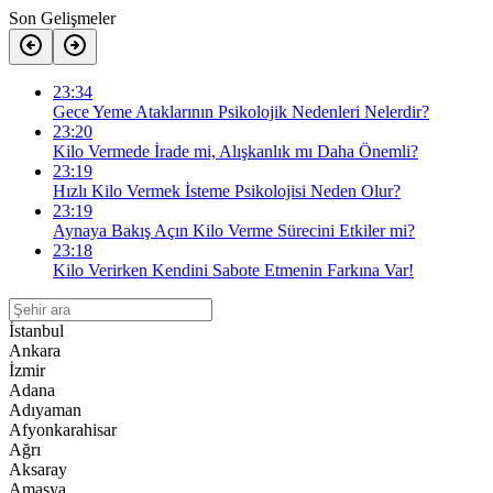
Son Gelişmeler
23:34
Gece Yeme Ataklarının Psikolojik Nedenleri Nelerdir?
23:20
Kilo Vermede İrade mi, Alışkanlık mı Daha Önemli?
23:19
Hızlı Kilo Vermek İsteme Psikolojisi Neden Olur?
23:19
Aynaya Bakış Açın Kilo Verme Sürecini Etkiler mi?
23:18
Kilo Verirken Kendini Sabote Etmenin Farkına Var!
İstanbul
Ankara
İzmir
Adana
Adıyaman
Afyonkarahisar
Ağrı
Aksaray
Amasya