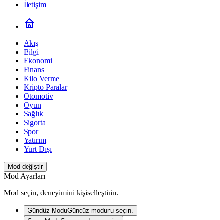
İletişim
Akış
Bilgi
Ekonomi
Finans
Kilo Verme
Kripto Paralar
Otomotiv
Oyun
Sağlık
Sigorta
Spor
Yatırım
Yurt Dışı
Mod değiştir
Mod Ayarları
Mod seçin, deneyimini kişiselleştirin.
Gündüz Modu
Gündüz modunu seçin.