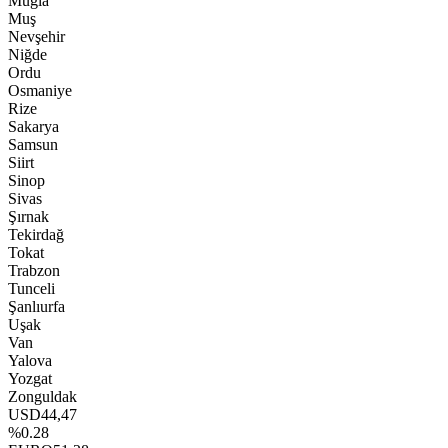
Muğla
Muş
Nevşehir
Niğde
Ordu
Osmaniye
Rize
Sakarya
Samsun
Siirt
Sinop
Sivas
Şırnak
Tekirdağ
Tokat
Trabzon
Tunceli
Şanlıurfa
Uşak
Van
Yalova
Yozgat
Zonguldak
USD
44,47
%0.28