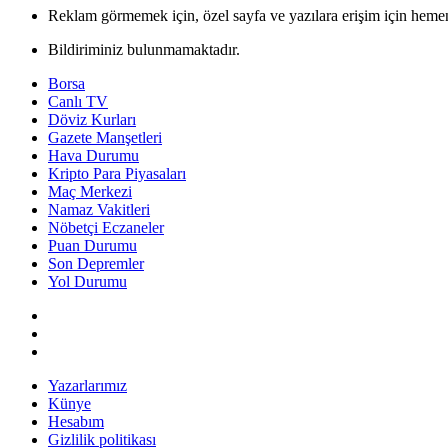
Reklam görmemek için, özel sayfa ve yazılara erişim için hemen
Bildiriminiz bulunmamaktadır.
Borsa
Canlı TV
Döviz Kurları
Gazete Manşetleri
Hava Durumu
Kripto Para Piyasaları
Maç Merkezi
Namaz Vakitleri
Nöbetçi Eczaneler
Puan Durumu
Son Depremler
Yol Durumu
Yazarlarımız
Künye
Hesabım
Gizlilik politikası