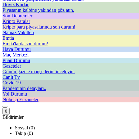
Döviz Kurlar
Piyasanın kalbine yakından göz atın.
Son Depremler
Kripto Paralar
Kripto para piyasalarında son durum!
Namaz Vakitleri
Emtia
Emtia'larda son durum!
Hava Durumu
Maç Merkezi
Puan Durumu
Gazeteler
Günün gazete manşetlerini inceleyin.
Canlı Tv
Covid 19
Pandeminin detayları..
Yol Durumu
Nöbetçi Eczaneler
0
Bildirimler
Sosyal (0)
Takip (0)