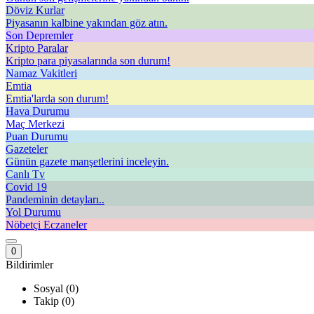
Döviz Kurlar
Piyasanın kalbine yakından göz atın.
Son Depremler
Kripto Paralar
Kripto para piyasalarında son durum!
Namaz Vakitleri
Emtia
Emtia'larda son durum!
Hava Durumu
Maç Merkezi
Puan Durumu
Gazeteler
Günün gazete manşetlerini inceleyin.
Canlı Tv
Covid 19
Pandeminin detayları..
Yol Durumu
Nöbetçi Eczaneler
0
Bildirimler
Sosyal (0)
Takip (0)