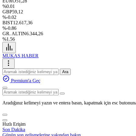
EURO
51,28
%0.01
GBP
59,12
%-0.02
BIST
12.617,36
%-0.86
GR. ALTIN
6.344,26
%1.56
MUKAS HABER
Ara
Premium'a Geç
Aradığınız kelimeyi yazın ve entera basın, kapatmak için esc butonuna
Hızlı Erişim
Son Dakika
Günün son gelişmelerine yakından bakın.