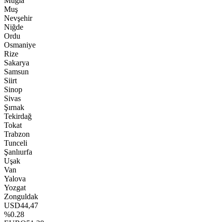
Muğla
Muş
Nevşehir
Niğde
Ordu
Osmaniye
Rize
Sakarya
Samsun
Siirt
Sinop
Sivas
Şırnak
Tekirdağ
Tokat
Trabzon
Tunceli
Şanlıurfa
Uşak
Van
Yalova
Yozgat
Zonguldak
USD
44,47
%0.28