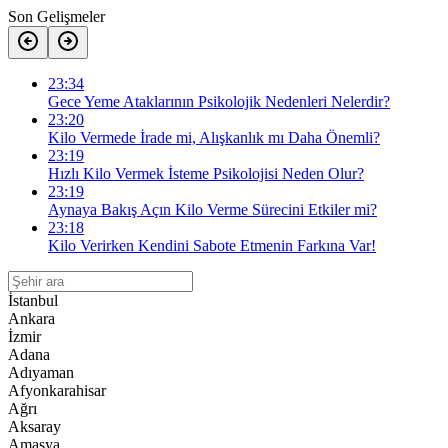
Son Gelişmeler
23:34
Gece Yeme Ataklarının Psikolojik Nedenleri Nelerdir?
23:20
Kilo Vermede İrade mi, Alışkanlık mı Daha Önemli?
23:19
Hızlı Kilo Vermek İsteme Psikolojisi Neden Olur?
23:19
Aynaya Bakış Açın Kilo Verme Sürecini Etkiler mi?
23:18
Kilo Verirken Kendini Sabote Etmenin Farkına Var!
İstanbul
Ankara
İzmir
Adana
Adıyaman
Afyonkarahisar
Ağrı
Aksaray
Amasya