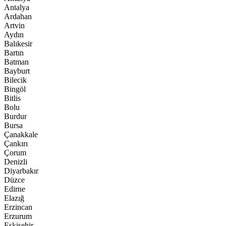
Antalya
Ardahan
Artvin
Aydın
Balıkesir
Bartın
Batman
Bayburt
Bilecik
Bingöl
Bitlis
Bolu
Burdur
Bursa
Çanakkale
Çankırı
Çorum
Denizli
Diyarbakır
Düzce
Edirne
Elazığ
Erzincan
Erzurum
Eskişehir