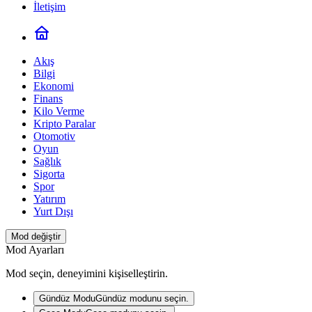
İletişim
Akış
Bilgi
Ekonomi
Finans
Kilo Verme
Kripto Paralar
Otomotiv
Oyun
Sağlık
Sigorta
Spor
Yatırım
Yurt Dışı
Mod değiştir
Mod Ayarları
Mod seçin, deneyimini kişiselleştirin.
Gündüz Modu
Gündüz modunu seçin.