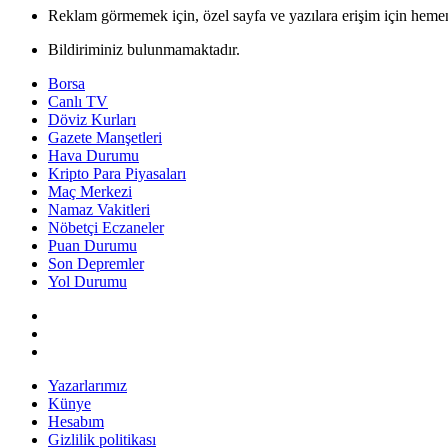
Reklam görmemek için, özel sayfa ve yazılara erişim için hemen
Bildiriminiz bulunmamaktadır.
Borsa
Canlı TV
Döviz Kurları
Gazete Manşetleri
Hava Durumu
Kripto Para Piyasaları
Maç Merkezi
Namaz Vakitleri
Nöbetçi Eczaneler
Puan Durumu
Son Depremler
Yol Durumu
Yazarlarımız
Künye
Hesabım
Gizlilik politikası