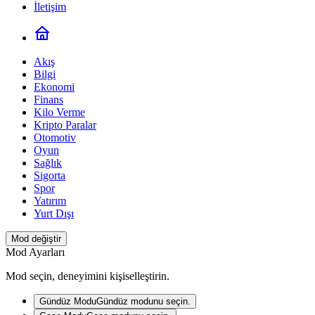
İletişim
Akış
Bilgi
Ekonomi
Finans
Kilo Verme
Kripto Paralar
Otomotiv
Oyun
Sağlık
Sigorta
Spor
Yatırım
Yurt Dışı
Mod değiştir
Mod Ayarları
Mod seçin, deneyimini kişiselleştirin.
Gündüz Modu
Gündüz modunu seçin.