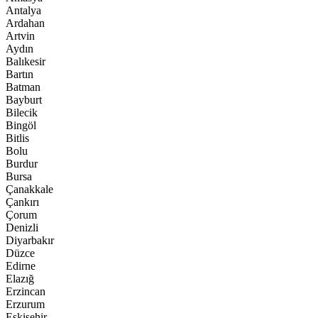
Antalya
Ardahan
Artvin
Aydın
Balıkesir
Bartın
Batman
Bayburt
Bilecik
Bingöl
Bitlis
Bolu
Burdur
Bursa
Çanakkale
Çankırı
Çorum
Denizli
Diyarbakır
Düzce
Edirne
Elazığ
Erzincan
Erzurum
Eskişehir