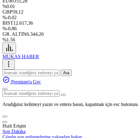
EURO
51,28
%0.01
GBP
59,12
%-0.02
BIST
12.617,36
%-0.86
GR. ALTIN
6.344,26
%1.56
MUKAS HABER
Ara
Premium'a Geç
Aradığınız kelimeyi yazın ve entera basın, kapatmak için esc butonuna
Hızlı Erişim
Son Dakika
Günün son gelişmelerine yakından bakın.