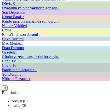
Döviz Kurlar
Piyasanın kalbine yakından göz atın.
Son Depremler
Kripto Paralar
Kripto para piyasalarında son durum!
Namaz Vakitleri
Emtia
Emtia'larda son durum!
Hava Durumu
Maç Merkezi
Puan Durumu
Gazeteler
Günün gazete manşetlerini inceleyin.
Canlı Tv
Covid 19
Pandeminin detayları..
Yol Durumu
Nöbetçi Eczaneler
0
Bildirimler
Sosyal (0)
Takip (0)