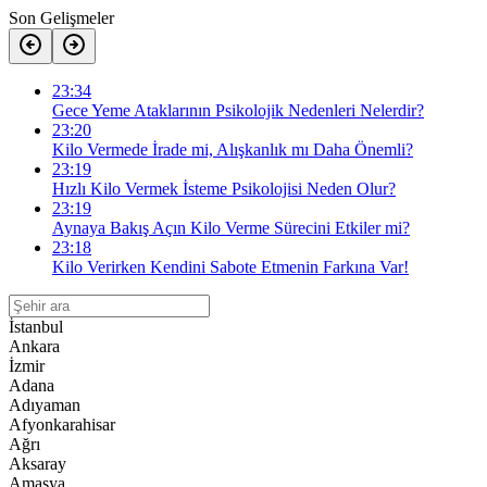
Son Gelişmeler
23:34
Gece Yeme Ataklarının Psikolojik Nedenleri Nelerdir?
23:20
Kilo Vermede İrade mi, Alışkanlık mı Daha Önemli?
23:19
Hızlı Kilo Vermek İsteme Psikolojisi Neden Olur?
23:19
Aynaya Bakış Açın Kilo Verme Sürecini Etkiler mi?
23:18
Kilo Verirken Kendini Sabote Etmenin Farkına Var!
İstanbul
Ankara
İzmir
Adana
Adıyaman
Afyonkarahisar
Ağrı
Aksaray
Amasya