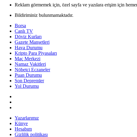
Reklam görmemek için, özel sayfa ve yazılara erişim için hemen
Bildiriminiz bulunmamaktadır.
Borsa
Canlı TV
Döviz Kurları
Gazete Manşetleri
Hava Durumu
Kripto Para Piyasaları
Maç Merkezi
Namaz Vakitleri
Nöbetçi Eczaneler
Puan Durumu
Son Depremler
Yol Durumu
Yazarlarımız
Künye
Hesabım
Gizlilik politikası