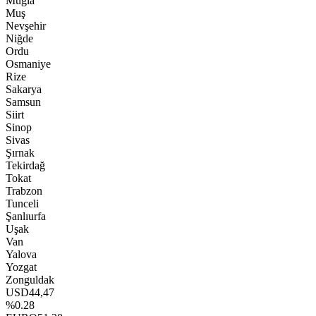
Muğla
Muş
Nevşehir
Niğde
Ordu
Osmaniye
Rize
Sakarya
Samsun
Siirt
Sinop
Sivas
Şırnak
Tekirdağ
Tokat
Trabzon
Tunceli
Şanlıurfa
Uşak
Van
Yalova
Yozgat
Zonguldak
USD
44,47
%0.28