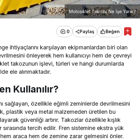
Motosiklet Takozu Ne İşe Yarar?
0
Paylaş
Beğen
nge ihtiyaçlarını karşılayan ekipmanlardan biri olan
evrilmesini önleyerek hem kullanıcıyı hem de çevreyi
klet takozunun işlevi, türleri ve hangi durumlarda
ilde ele alınmaktadır.
n Kullanılır?
nı sağlayan, özellikle eğimli zeminlerde devrilmesini
tik, plastik veya metal malzemeden üretilen bu
ayarak güvenliği artırır. Takozlar özellikle kışlık
sırasında tercih edilir. Fren sistemine ekstra yük
, hem araca hem de zemine zarar gelmesini önler.