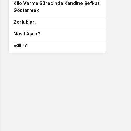
Kilo Verme Sürecinde Kendine Şefkat
8
Göstermek
Sosyal Ortamda Diyet Yapmanın
9
Zorlukları
Diyet Yaparken Motivasyon Kaybı
10
Nasıl Aşılır?
Duygusal Açlık Nedir ve Nasıl Kontrol
Edilir?