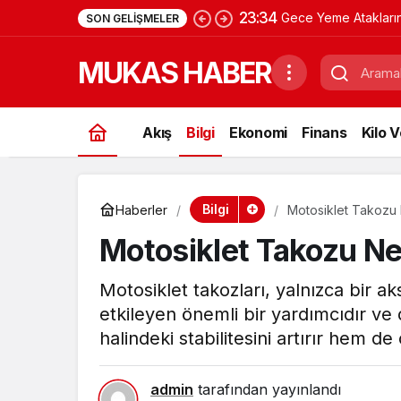
23:34
Gece Yeme Atakların
SON GELIŞMELER
Psikolojik Nedenleri
MUKAS HABER
Akış
Bilgi
Ekonomi
Finans
Kilo 
Bilgi
Haberler
Motosiklet Takozu 
Motosiklet Takozu Ne
Motosiklet takozları, yalnızca bir a
etkileyen önemli bir yardımcıdır ve
halindeki stabilitesini artırır hem d
admin
tarafından yayınlandı