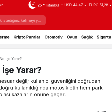
ın
USD
44,47
EURO
51,28
25 °
Istanbul
 Nelerdir?
Verme
Kripto Paralar
Otomotiv
Oyun
Sağlık
Sigorta
Ne İşe Yarar?
 İşe Yarar?
ksesuar değil; kullanıcı güvenliğini doğrudan
 doğru kullanıldığında motosikletin hem park
e olası kazaların önüne geçer.