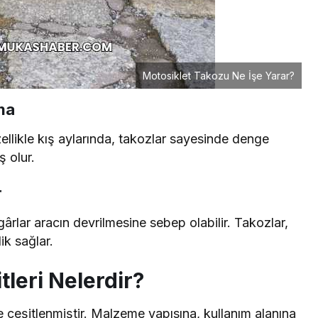
Motosiklet Takozu Ne İşe Yarar?
ma
ellikle kış aylarında, takozlar sayesinde denge
 olur.
r
ârlar aracın devrilmesine sebep olabilir. Takozlar,
ik sağlar.
leri Nelerdir?
re çeşitlenmiştir. Malzeme yapısına, kullanım alanına