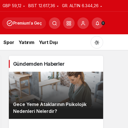
GBP
59,12
BIST
12.617,36
GR. ALTIN
6.344,26
Premium'a Geç
0
Spor
Yatırım
Yurt Dışı
Gündemden Haberler
Gündüz Modu
Gündüz modunu seçin.
Gece Yeme Ataklarının Psikolojik
Gece Modu
Nedenleri Nelerdir?
Gece modunu seçin.