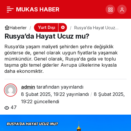
Rusya’da Hayat Ucuz
+
-
0
MUKAS HABER
mu?
Yurt Dışı
Haberler
Rusya’da Hayat Ucuz
mu?
Rusya’da Hayat Ucuz mu?
Rusya’da yaşam maliyeti şehirden şehre değişiklik
gösterse de, genel olarak uygun fiyatlarla yaşamak
mümkündür. Genel olarak, Rusya'da gıda ve toplu
taşıma gibi temel giderler Avrupa ülkelerine kıyasla
daha ekonomiktir.
admin
tarafından yayınlandı
8 Şubat 2025, 19:22
yayınlandı
8 Şubat 2025,
19:22
güncellendi
47