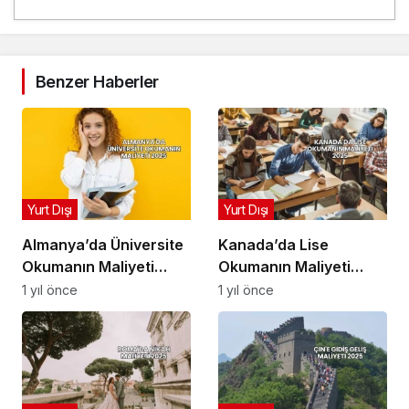
Benzer Haberler
Yurt Dışı
Yurt Dışı
Almanya’da Üniversite
Kanada’da Lise
Okumanın Maliyeti
Okumanın Maliyeti
2025
2025
1 yıl önce
1 yıl önce