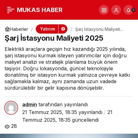
Şarj İstasyonu
+
-
0
MUKAS HABER
0
Maliyeti 2025
Yatırım
Haberler
Şarj İstasyonu Maliyeti
2025
Şarj İstasyonu Maliyeti 2025
Elektrikli araçlara geçişin hız kazandığı 2025 yılında,
şarj istasyonu kurmak isteyen yatırımcılar için doğru
maliyet analizi ve stratejik planlama büyük önem
taşıyor. Doğru lokasyonda, güncel teknolojiyle
donatılmış bir istasyon kurmak yalnızca çevreye katkı
sağlamakla kalmaz, aynı zamanda uzun vadede
sürdürülebilir bir gelir kapısına dönüşebilir.
admin
tarafından yayınlandı
21 Temmuz 2025, 18:35
yayınlandı
21
Temmuz 2025, 18:35
güncellendi
28