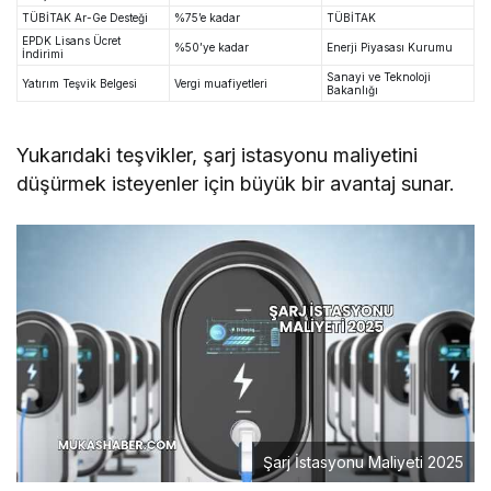
TÜBİTAK Ar-Ge Desteği
%75’e kadar
TÜBİTAK
EPDK Lisans Ücret
%50’ye kadar
Enerji Piyasası Kurumu
İndirimi
Sanayi ve Teknoloji
Yatırım Teşvik Belgesi
Vergi muafiyetleri
Bakanlığı
Yukarıdaki teşvikler, şarj istasyonu maliyetini
düşürmek isteyenler için büyük bir avantaj sunar.
Şarj İstasyonu Maliyeti 2025