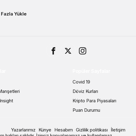
 Fazla Yükle
lar
Popüler Sayfalar
Covid 19
anşetleri
Döviz Kurları
nsight
Kripto Para Piyasaları
Puan Durumu
Yazarlarımız
Künye
Hesabım
Gizlilik politikası
İletişim
m hakları saklıdır. İzinsiz kopyalanamaz ve kullanılamaz.