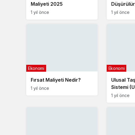
Maliyeti 2025
Düşürülür
1 yıl önce
1 yıl önce
Ekonomi
Ekonomi
Fırsat Maliyeti Nedir?
Ulusal Ta
Sistemi (
1 yıl önce
Alınır?
1 yıl önce