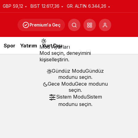
GBP
59,12
BIST
12.617,36
GR. ALTIN
6.344,26
Premium'a Geç
Spor
Yatırım
Yurt Dışı
Mod Ayarları
Mod seçin, deneyimini
kişiselleştirin.
Gündüz Modu
Gündüz
modunu seçin.
Gece Modu
Gece modunu
seçin.
Sistem Modu
Sistem
modunu seçin.