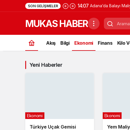
14:07
Adana’da Balayı Mali
SON GELIŞMELER
MUKAS HABER
Akış
Bilgi
Ekonomi
Finans
Kilo 
Yeni Haberler
Ekonomi
Ekonomi
Türkiye Uçak Gemisi
Yem Maliye