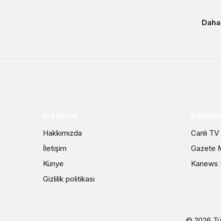
Daha
Kurumsal
Bağlantı
Hakkımızda
Canlı TV
İletişim
Gazete M
Künye
Kanews I
Gizlilik politikası
© 2026 Tü