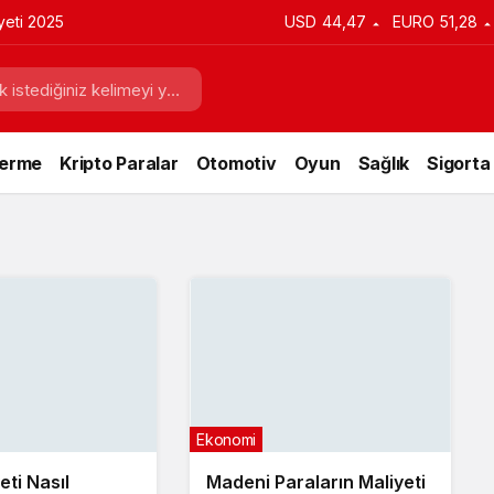
yeti 2025
USD
44,47
EURO
51,28
Verme
Kripto Paralar
Otomotiv
Oyun
Sağlık
Sigorta
Ekonomi
ti Nasıl
Madeni Paraların Maliyeti