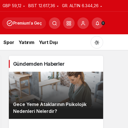
GBP
59,12
BIST
12.617,36
GR. ALTIN
6.344,26
Premium'a Geç
0
Spor
Yatırım
Yurt Dışı
Gündemden Haberler
Gündüz Modu
Gündüz modunu seçin.
Gece Yeme Ataklarının Psikolojik
Gece Modu
Nedenleri Nelerdir?
Gece modunu seçin.