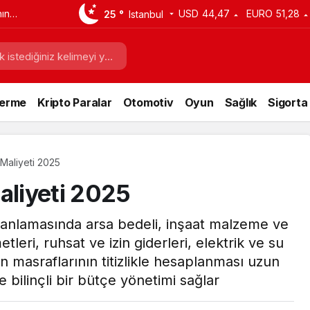
ın
USD
44,47
EURO
51,28
25 °
Istanbul
 Nelerdir?
Verme
Kripto Paralar
Otomotiv
Oyun
Sağlık
Sigorta
 Maliyeti 2025
aliyeti 2025
planlamasında arsa bedeli, inşaat malzeme ve
tleri, ruhsat ve izin giderleri, elektrik ve su
on masraflarının titizlikle hesaplanması uzun
e bilinçli bir bütçe yönetimi sağlar