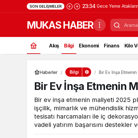
23:34
Gece Yeme Atakların
SON GELIŞMELER
Psikolojik Nedenleri
MUKAS HABER
Akış
Bilgi
Ekonomi
Finans
Kilo 
Bilgi
Haberler
Bir Ev İnşa Etmenin
Bir Ev İnşa Etmenin M
Bir ev inşa etmenin maliyeti 2025 
işçilik, mimarlık ve mühendislik hizme
tesisatı harcamaları ile iç dekorasy
vadeli yatırım başarısını destekler v