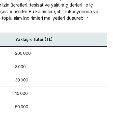
zin ücretleri, tesisat ve yalıtım giderleri ile iç
çesini belirler Bu kalemler şehir lokasyonuna ve
toplu alım indirimleri maliyetleri düşürebilir
Yaklaşık Tutar (TL)
200 000
3 000
30 000
10 000
50 000