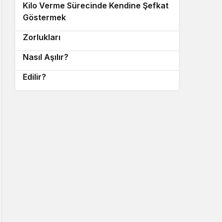
Kilo Verme Sürecinde Kendine Şefkat
8
Göstermek
Sosyal Ortamda Diyet Yapmanın
9
Zorlukları
Diyet Yaparken Motivasyon Kaybı
10
Nasıl Aşılır?
Duygusal Açlık Nedir ve Nasıl Kontrol
Edilir?