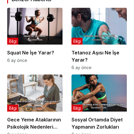
Bilgi
Bilgi
Squat Ne İşe Yarar?
Tetanoz Aşısı Ne İşe
Yarar?
6 ay önce
6 ay önce
Bilgi
Bilgi
Gece Yeme Ataklarının
Sosyal Ortamda Diyet
Psikolojik Nedenleri
Yapmanın Zorlukları
Nelerdir?