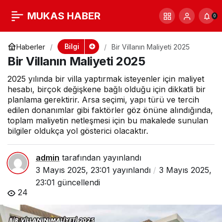
Bir Villanın Maliyeti
+
-
0
MUKAS HABER
0
2025
Bilgi
Haberler
Bir Villanın Maliyeti 2025
Bir Villanın Maliyeti 2025
2025 yılında bir villa yaptırmak isteyenler için maliyet
hesabı, birçok değişkene bağlı olduğu için dikkatli bir
planlama gerektirir. Arsa seçimi, yapı türü ve tercih
edilen donanımlar gibi faktörler göz önüne alındığında,
toplam maliyetin netleşmesi için bu makalede sunulan
bilgiler oldukça yol gösterici olacaktır.
admin
tarafından yayınlandı
3 Mayıs 2025, 23:01
yayınlandı
3 Mayıs 2025,
23:01
güncellendi
24