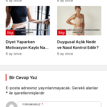
6 ay önce
6 ay önce
Bilgi
Bilgi
Diyet Yaparken
Duygusal Açlık Nedir
Motivasyon Kaybı Nasıl
ve Nasıl Kontrol Edilir?
Aşılır?
6 ay önce
6 ay önce
Bir Cevap Yaz
E-posta adresiniz yayınlanmayacak.
Gerekli alanlar
*
ile işaretlenmişlerdir
YORUMUNUZ
*