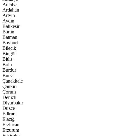
Antalya
Ardahan
Artvin
Aydın
Balıkesir
Bartın
Batman
Bayburt
Bilecik
Bingöl
Bitlis
Bolu
Burdur
Bursa
Çanakkale
Çankırı
Çorum
Denizli
Diyarbakır
Düzce
Edirne
Elazığ
Erzincan
Erzurum
Eskişehir