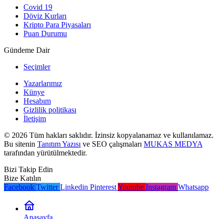
Covid 19
Döviz Kurları
Kripto Para Piyasaları
Puan Durumu
Gündeme Dair
Seçimler
Yazarlarımız
Künye
Hesabım
Gizlilik politikası
İletişim
© 2026 Tüm hakları saklıdır. İzinsiz kopyalanamaz ve kullanılamaz.
Bu sitenin
Tanıtım Yazısı
ve SEO çalışmaları
MUKAS MEDYA
tarafından yürütülmektedir.
Bizi Takip Edin
Bize Katılın
Facebook
Twitter
Linkedin
Pinterest
Youtube
Instagram
Whatsapp
Anasayfa