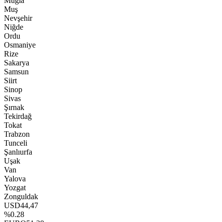
Muğla
Muş
Nevşehir
Niğde
Ordu
Osmaniye
Rize
Sakarya
Samsun
Siirt
Sinop
Sivas
Şırnak
Tekirdağ
Tokat
Trabzon
Tunceli
Şanlıurfa
Uşak
Van
Yalova
Yozgat
Zonguldak
USD
44,47
%0.28