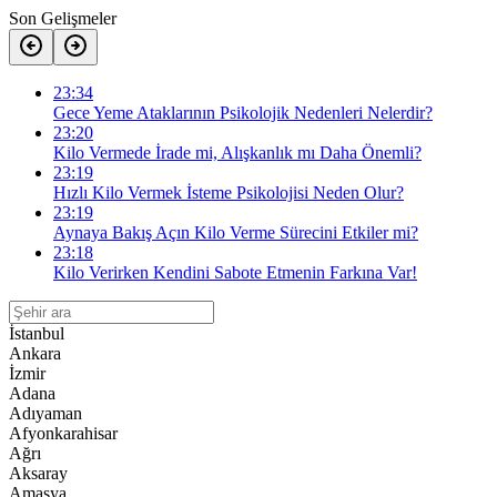
Son Gelişmeler
23:34
Gece Yeme Ataklarının Psikolojik Nedenleri Nelerdir?
23:20
Kilo Vermede İrade mi, Alışkanlık mı Daha Önemli?
23:19
Hızlı Kilo Vermek İsteme Psikolojisi Neden Olur?
23:19
Aynaya Bakış Açın Kilo Verme Sürecini Etkiler mi?
23:18
Kilo Verirken Kendini Sabote Etmenin Farkına Var!
İstanbul
Ankara
İzmir
Adana
Adıyaman
Afyonkarahisar
Ağrı
Aksaray
Amasya