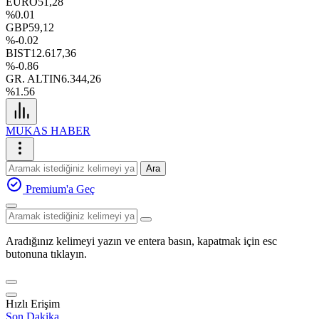
EURO
51,28
%0.01
GBP
59,12
%-0.02
BIST
12.617,36
%-0.86
GR. ALTIN
6.344,26
%1.56
MUKAS HABER
Ara
Premium'a Geç
Aradığınız kelimeyi yazın ve entera basın, kapatmak için esc
butonuna tıklayın.
Hızlı Erişim
Son Dakika