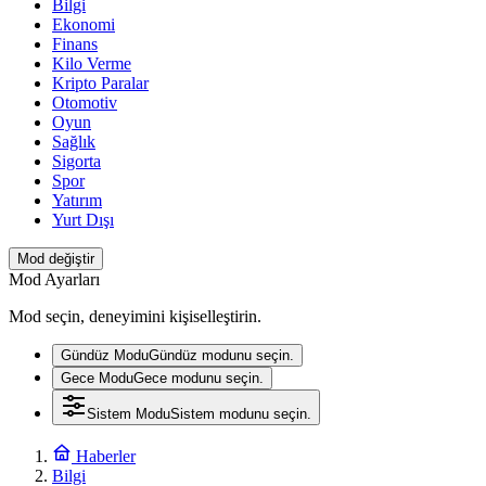
Bilgi
Ekonomi
Finans
Kilo Verme
Kripto Paralar
Otomotiv
Oyun
Sağlık
Sigorta
Spor
Yatırım
Yurt Dışı
Mod değiştir
Mod Ayarları
Mod seçin, deneyimini kişiselleştirin.
Gündüz Modu
Gündüz modunu seçin.
Gece Modu
Gece modunu seçin.
Sistem Modu
Sistem modunu seçin.
Haberler
Bilgi