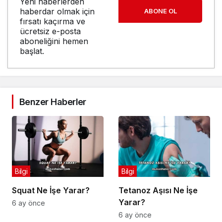
Yeni haberlerden
haberdar olmak için
ABONE OL
fırsatı kaçırma ve
ücretsiz e-posta
aboneliğini hemen
başlat.
Benzer Haberler
Bilgi
Bilgi
Squat Ne İşe Yarar?
Tetanoz Aşısı Ne İşe
Yarar?
6 ay önce
6 ay önce