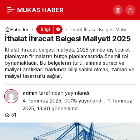
İthalat İhracat
+
-
0
MUKAS HABER
Belgesi Maliyeti 2025
Bilgi
Haberler
İthalat İhracat Belgesi Maliyeti
2025
İthalat İhracat Belgesi Maliyeti 2025
İthalat ihracat belgesi maliyeti, 2025 yılında dış ticaret
planlayan firmaların bütçe planlamasında önemli rol
oynamaktadır. Bu belgelerin türü, alınma süreci ve
maliyet aralıkları hakkında bilgi sahibi olmak, zaman ve
maliyet tasarrufu sağlar.
admin
tarafından yayınlandı
4 Temmuz 2025, 00:15
yayınlandı
1 Temmuz
2025, 13:40
güncellendi
51