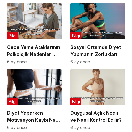
Bilgi
Bilgi
Gece Yeme Ataklarının
Sosyal Ortamda Diyet
Psikolojik Nedenleri
Yapmanın Zorlukları
Nelerdir?
6 ay önce
6 ay önce
Bilgi
Bilgi
Diyet Yaparken
Duygusal Açlık Nedir
Motivasyon Kaybı Nasıl
ve Nasıl Kontrol Edilir?
Aşılır?
6 ay önce
6 ay önce