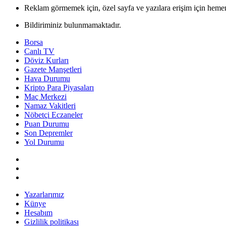
Reklam görmemek için, özel sayfa ve yazılara erişim için hemen
Bildiriminiz bulunmamaktadır.
Borsa
Canlı TV
Döviz Kurları
Gazete Manşetleri
Hava Durumu
Kripto Para Piyasaları
Maç Merkezi
Namaz Vakitleri
Nöbetçi Eczaneler
Puan Durumu
Son Depremler
Yol Durumu
Yazarlarımız
Künye
Hesabım
Gizlilik politikası