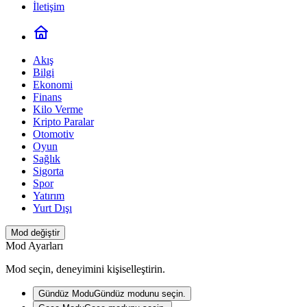
İletişim
Akış
Bilgi
Ekonomi
Finans
Kilo Verme
Kripto Paralar
Otomotiv
Oyun
Sağlık
Sigorta
Spor
Yatırım
Yurt Dışı
Mod değiştir
Mod Ayarları
Mod seçin, deneyimini kişiselleştirin.
Gündüz Modu
Gündüz modunu seçin.