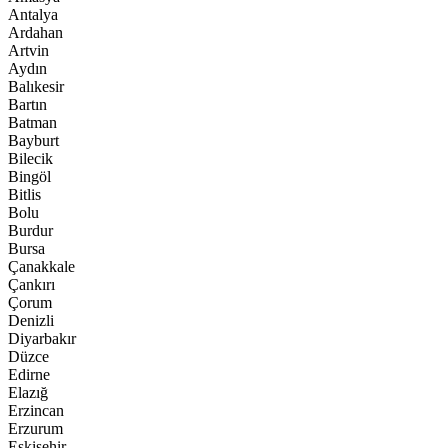
Antalya
Ardahan
Artvin
Aydın
Balıkesir
Bartın
Batman
Bayburt
Bilecik
Bingöl
Bitlis
Bolu
Burdur
Bursa
Çanakkale
Çankırı
Çorum
Denizli
Diyarbakır
Düzce
Edirne
Elazığ
Erzincan
Erzurum
Eskişehir