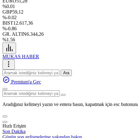
EURO
51,28
%0.01
GBP
59,12
%-0.02
BIST
12.617,36
%-0.86
GR. ALTIN
6.344,26
%1.56
MUKAS HABER
Ara
Premium'a Geç
Aradığınız kelimeyi yazın ve entera basın, kapatmak için esc butonuna
Hızlı Erişim
Son Dakika
Günün son gelişmelerine yakından bakın.