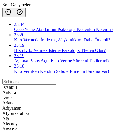
Son Gelişmeler
23:34
Gece Yeme Ataklarının Psikolojik Nedenleri Nelerdir?
23:20
Kilo Vermede İrade mi, Alışkanlık mı Daha Önemli?
23:19
Hızlı Kilo Vermek İsteme Psikolojisi Neden Olur?
23:19
Aynaya Bakış Açın Kilo Verme Sürecini Etkiler mi?
23:18
Kilo Verirken Kendini Sabote Etmenin Farkına Var!
İstanbul
Ankara
İzmir
Adana
Adıyaman
Afyonkarahisar
Ağrı
Aksaray
Amasya