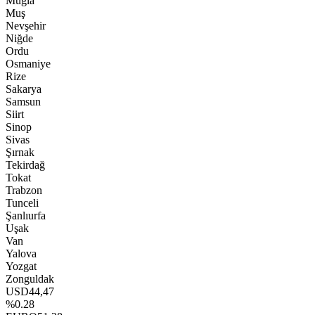
Muğla
Muş
Nevşehir
Niğde
Ordu
Osmaniye
Rize
Sakarya
Samsun
Siirt
Sinop
Sivas
Şırnak
Tekirdağ
Tokat
Trabzon
Tunceli
Şanlıurfa
Uşak
Van
Yalova
Yozgat
Zonguldak
USD
44,47
%0.28