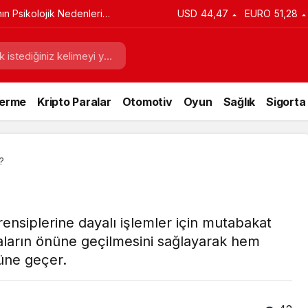
ın Psikolojik Nedenleri
USD
44,47
EURO
51,28
Verme
Kripto Paralar
Otomotiv
Oyun
Sağlık
Sigorta
?
ensiplerine dayalı işlemler için mutabakat
aların önüne geçilmesini sağlayarak hem
üne geçer.