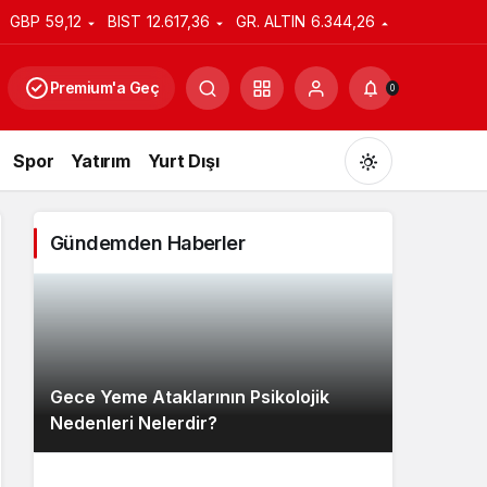
GBP
59,12
BIST
12.617,36
GR. ALTIN
6.344,26
Premium'a Geç
0
Spor
Yatırım
Yurt Dışı
Gündemden Haberler
Gündüz Modu
Gündüz modunu seçin.
Gece Yeme Ataklarının Psikolojik
Gece Modu
Nedenleri Nelerdir?
Gece modunu seçin.