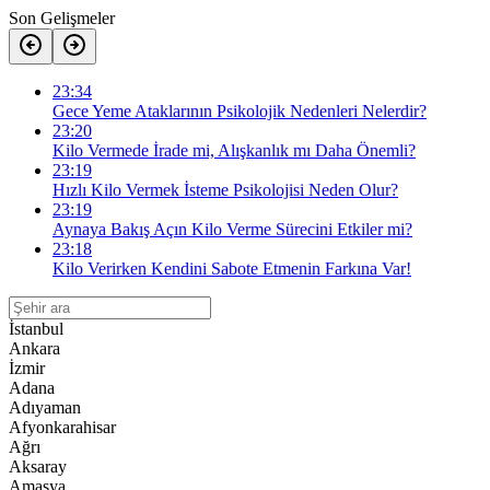
Son Gelişmeler
23:34
Gece Yeme Ataklarının Psikolojik Nedenleri Nelerdir?
23:20
Kilo Vermede İrade mi, Alışkanlık mı Daha Önemli?
23:19
Hızlı Kilo Vermek İsteme Psikolojisi Neden Olur?
23:19
Aynaya Bakış Açın Kilo Verme Sürecini Etkiler mi?
23:18
Kilo Verirken Kendini Sabote Etmenin Farkına Var!
İstanbul
Ankara
İzmir
Adana
Adıyaman
Afyonkarahisar
Ağrı
Aksaray
Amasya