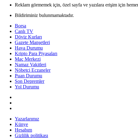
Reklam görmemek için, özel sayfa ve yazılara erişim için hemen
Bildiriminiz bulunmamaktadır.
Borsa
Canlı TV
Döviz Kurları
Gazete Manşetleri
Hava Durumu
Kripto Para Piyasaları
Maç Merkezi
Namaz Vakitleri
Nöbetçi Eczaneler
Puan Durumu
Son Depremler
Yol Durumu
Yazarlarımız
Künye
Hesabım
Gizlilik politikası