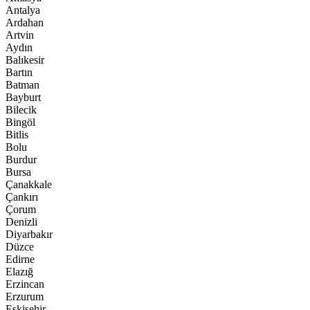
Antalya
Ardahan
Artvin
Aydın
Balıkesir
Bartın
Batman
Bayburt
Bilecik
Bingöl
Bitlis
Bolu
Burdur
Bursa
Çanakkale
Çankırı
Çorum
Denizli
Diyarbakır
Düzce
Edirne
Elazığ
Erzincan
Erzurum
Eskişehir