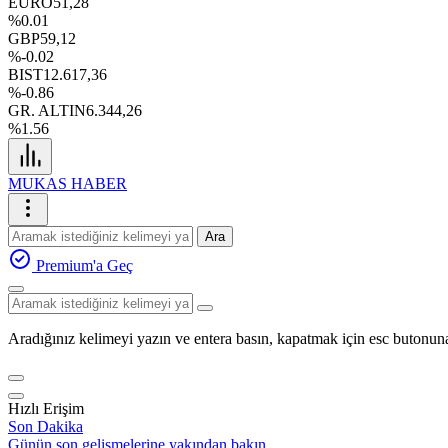
EURO
51,28
%0.01
GBP
59,12
%-0.02
BIST
12.617,36
%-0.86
GR. ALTIN
6.344,26
%1.56
MUKAS HABER
Ara
Premium'a Geç
Aradığınız kelimeyi yazın ve entera basın, kapatmak için esc butonuna
Hızlı Erişim
Son Dakika
Günün son gelişmelerine yakından bakın.