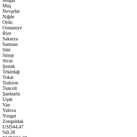
Muğla
Muş
Nevşehir
Niğde
Ordu
Osmaniye
Rize
Sakarya
Samsun
Siirt
Sinop
Sivas
Şırnak
Tekirdağ
Tokat
Trabzon
Tunceli
Şanlıurfa
Uşak
Van
Yalova
Yozgat
Zonguldak
USD
44,47
%0.28