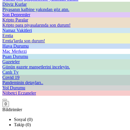
Döviz Kurlar
Piyasanın kalbine yakından göz atın.
Son Depremler
Kripto Paralar
Kripto para piyasalarında son durum!
Namaz Vakitleri
Emtia
Emtia'larda son durum!
Hava Durumu
Maç Merkezi
Puan Durumu
Gazeteler
Günün gazete manşetlerini inceleyin.
Canlı Tv
Covid 19
Pandeminin detayları..
Yol Durumu
Nöbetçi Eczaneler
0
Bildirimler
Sosyal (0)
Takip (0)