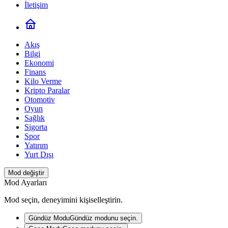
İletişim
Akış
Bilgi
Ekonomi
Finans
Kilo Verme
Kripto Paralar
Otomotiv
Oyun
Sağlık
Sigorta
Spor
Yatırım
Yurt Dışı
Mod değiştir
Mod Ayarları
Mod seçin, deneyimini kişiselleştirin.
Gündüz Modu
Gündüz modunu seçin.