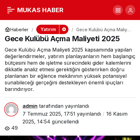
Gece Kulübü Açma
+
-
0
MUKAS HABER
Maliyeti 2025
Yatırım
Haberler
Gece Kulübü Açma Maliyeti
2025
Gece Kulübü Açma Maliyeti 2025
Gece Kulübü Açma Maliyeti 2025 kapsamında yapılan
değerlendirmeler, yatırım planlayanların hem başlangıç
bütçesini hem de işletme sürecindeki gider kalemlerini
dikkatle analiz etmesi gerektiğini gösterirken doğru
planlanan bir eğlence mekânının yüksek potansiyel
sunabileceği gerçeğini destekleyen önemli ipuçları
barındırıyor.
admin
tarafından yayınlandı
7 Temmuz 2025, 17:51
yayınlandı
16 Kasım
2025, 14:54
güncellendi
49